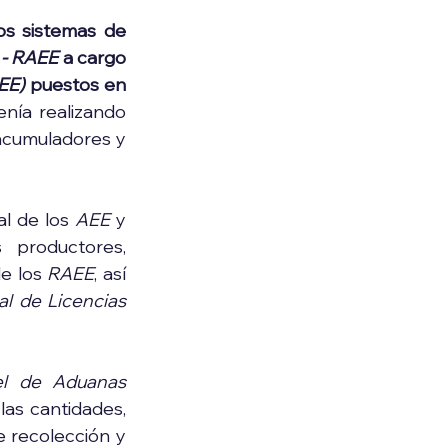
os sistemas de 
 - RAEE
 a cargo 
EE)
 puestos en 
nía realizando 
acumuladores y 
l de los 
AEE
 y 
 productores, 
e los 
RAEE
, así 
l de Licencias 
l de Aduanas 
as cantidades, 
porcentajes de recolección y demás requisitos para que los sistemas de recolección y 