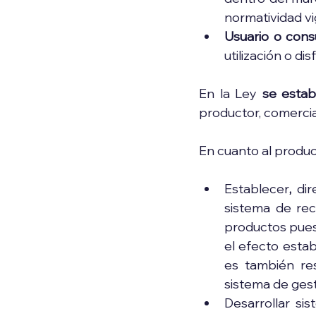
normatividad vi
Usuario o cons
utilización o di
En la Ley 
se estab
productor, comercia
En cuanto al produc
Establecer
,
 di
sistema de rec
productos puest
el efecto estab
es también res
sistema de gest
Desarrollar si