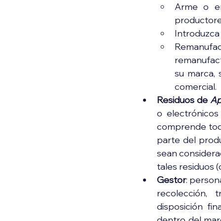
Arme o en
productore
Introduzca 
Remanufac
remanufact
su marca, 
comercial.
Residuos de 
Ap
o electrónico
comprende todo
parte del prod
sean considerad
tales residuos 
Gestor
: persona
recolección, 
disposición fin
dentro del marc