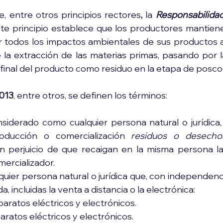
, entre otros principios rectores
, 
la
Responsabilidad
te principio establece que los productores mantien
 todos los impactos ambientales de sus productos a 
e la extracción de las materias primas, pasando por l
n final del producto como residuo en la etapa de posc
013
, entre otros, se definen los términos:
nsiderado como cualquier persona natural o jurídica, 
roducción o comercialización 
residuos o desechos
sin perjuicio de que recaigan en la misma persona la
ercializador.
lquier persona natural o jurídica que, con independenci
da, incluidas la venta a distancia o la electrónica:
aratos eléctricos y electrónicos.
ratos eléctricos y electrónicos.