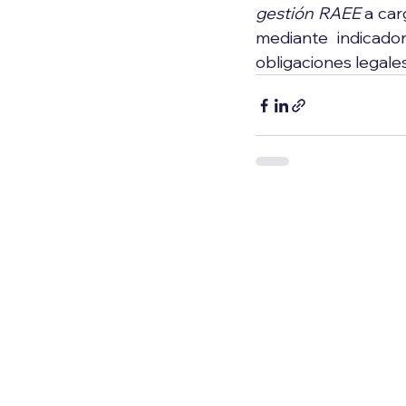
gestión RAEE
 a ca
mediante indicador
obligaciones legales