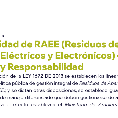
Conócenos
Servicios
Experiencia
Contacto
ura
idad de RAEE (Residuos d
Eléctricos y Electrónicos) 
 y Responsabilidad
ión de la 
LEY 1672 DE 2013
 se establecen los linea
ítica pública de gestión integral de 
Residuos de Apara
EE)
 de manejo diferenciado que deben gestionarse de a
ra el efecto establezca el 
Ministerio de Ambiente