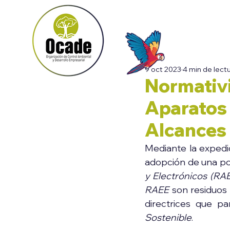
Inicio
9 oct 2023
4 min de lect
Normativ
Aparatos 
Alcances
Mediante la expedic
adopción de una pol
y Electrónicos (RA
RAEE
 son residuos
directrices que pa
Sostenible
.