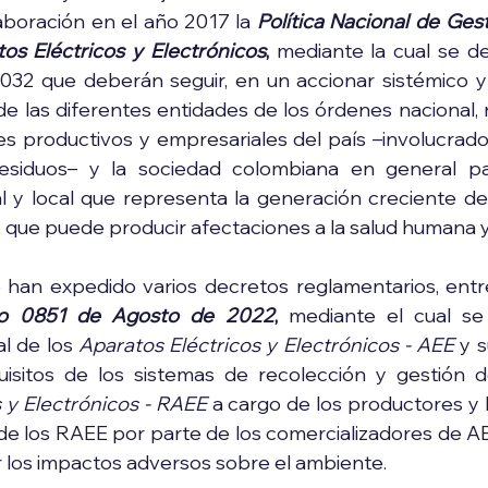
laboración en el año 2017 la 
Política Nacional de Gest
os Eléctricos y Electrónicos
,
 mediante la cual se de
032 que deberán seguir, en un accionar sistémico y 
e las diferentes entidades de los órdenes nacional, re
es productivos y empresariales del país –involucrados
esiduos– y la sociedad colombiana en general par
l y local que representa la generación creciente de
que puede producir afectaciones a la salud humana y
 han expedido varios decretos reglamentarios, entre
to 0851 de Agosto de 2022
, 
mediante el cual se 
al de los 
Aparatos Eléctricos y Electrónicos - AEE 
y s
uisitos de los sistemas de recolección y gestión 
 y Electrónicos - RAEE
 a cargo de los productores y 
de los RAEE por parte de los comercializadores de AEE,
r los impactos adversos sobre el ambiente.