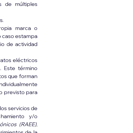
de múltiples 
s.
ropia marca o 
o caso estampa 
o de actividad 
atos eléctricos 
 Este término 
os que forman 
dividualmente 
o previsto para 
los servicios de 
chamiento y/o 
rónicos (RAEE)
, 
imientos de la 