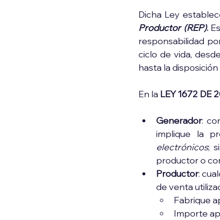
Dicha Ley establece
Productor (REP)
. 
Es
responsabilidad por
ciclo de vida, desd
hasta la disposició
En la 
LEY 1672 DE 2
Generador
: co
implique la p
electrónicos
; 
productor o com
Productor
: cua
de venta utiliza
Fabrique ap
Importe apa