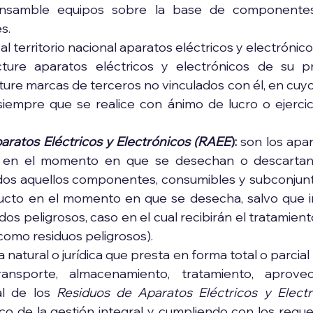
samble equipos sobre la base de componentes 
s.
al territorio nacional aparatos eléctricos y electrónico
ture aparatos eléctricos y electrónicos de su p
ure marcas de terceros no vinculados con él, en cuy
siempre que se realice con ánimo de lucro o ejercici
aratos Eléctricos y Electrónicos (RAEE
): 
son los apar
s en el momento en que se desechan o descartan.
s aquellos componentes, consumibles y subconjunt
ucto en el momento en que se desecha, salvo que in
os peligrosos, caso en el cual recibirán el tratamient
(como residuos peligrosos).
 natural o jurídica que presta en forma total o parcial 
transporte, almacenamiento, tratamiento, aprove
al de los 
Residuos de Aparatos Eléctricos y Elect
o de la gestión integral y cumpliendo con los requer