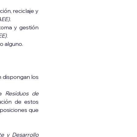
ón, reciclaje y 
AEE)
.
toma y gestión 
EE)
.
to alguno.
Entregar los residuos de estos productos, en los sitios que para tal fin dispongan los 
e 
Residuos de 
ución de estos 
posiciones que 
e y Desarrollo 