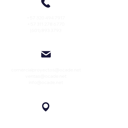
+57 320 494 7917
+57 311 278 6770
(601) 893 3793
comercialproyectos@ocade.net
ventas@ocade.net
i
nfo@ocade.net
Parque Industrial San Jorge