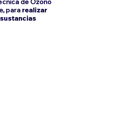
Técnica de Ozono
e, para
realizar
 sustancias
OCADE
Certificamos de la gestión
integral de los residuos de
equipos de aires