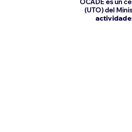
OCADE es un cen
(UTO) del Mini
actividade
Gestión
Gestionamos los residuos de
los equipos de refrigeración y
aires acondicionados. Se