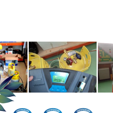
retira el gas refrigerante y se
realiza el desensamble y
aprovechamiento de
materiales en el marco de la
política de Economía Circular