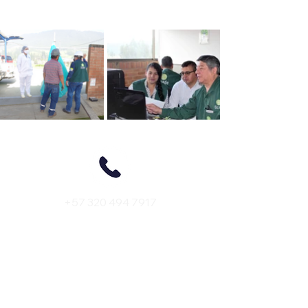
+57 320 494 7917
+57 311 278 6770
(601) 893 3793